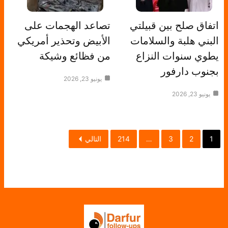
اتفاق صلح بين قبيلتي
تصاعد الهجمات على
البني هلبة والسلامات
الأبيض وتحذير أمريكي
يطوي سنوات النزاع
من فظائع وشيكة
بجنوب دارفور
يونيو 23, 2026
يونيو 23, 2026
1
2
3
…
214
التالي