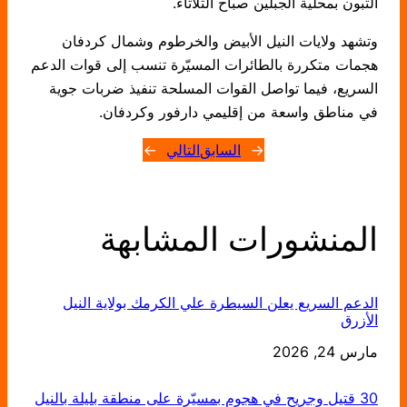
التبون بمحلية الجبلين صباح الثلاثاء.
وتشهد ولايات النيل الأبيض والخرطوم وشمال كردفان
هجمات متكررة بالطائرات المسيّرة تنسب إلى قوات الدعم
السريع، فيما تواصل القوات المسلحة تنفيذ ضربات جوية
في مناطق واسعة من إقليمي دارفور وكردفان.
←
السابق
التالي
→
المنشورات المشابهة
الدعم السريع يعلن السيطرة علي الكرمك بولاية النيل
الأزرق
التاريخ
مارس 24, 2026
30 قتيل وجريح في هجوم بمسيّرة على منطقة بليلة بالنيل