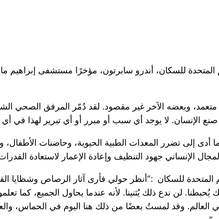
أمم المتحدة للسكان، أندرو سابرتون، مؤخرًا مستشفى إبراهيم 
متعمد، وبعضه الآخر غير مقصود. لقد دُمّر المرفق الصحي ال
ن صنع الإنسان. لا يوجد أي سبب أو مبرر أو أي تبرير لهذا في أي 
ى إلى تضرر المعدات الطبية الحيوية، وحاضنات الأطفال، و
جال الإنساني جهود التنظيف وإعادة الإعمار لاستعادة القدرات 
أمم المتحدة للسكان :“أنظر حولي فأرى آثار الرصاص وشظايا ا
حبطنا. لن ندع ذلك يُثنينا. لأنه عندما يحاول الجميع، كما تعلمو
لعالم. وقد لمستُ بعضًا من ذلك هنا اليوم في الحماس، والعزي