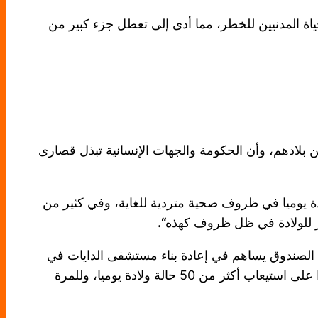
اة المدنيين للخطر، مما أدى إلى تعطل جزء كبير من
ن بلادهم، وأن الحكومة والجهات الإنسانية تبذل قصارى
. إنها أماكن بائسة للعيش. ففي أحد المخيمات، كانت غرفة الولادة تستقبل نحو 30 حالة ولادة يوميا في ظروف صحية متردية للغاية، وفي كثير من
“.
 الصندوق يساهم في إعادة بناء مستشفى الدايات في
واحدا من أكبر مستشفيات الولادة في أفريقيا، وقادرا على استيعاب أكثر من 50 حالة ولادة يوميا، وللمرة