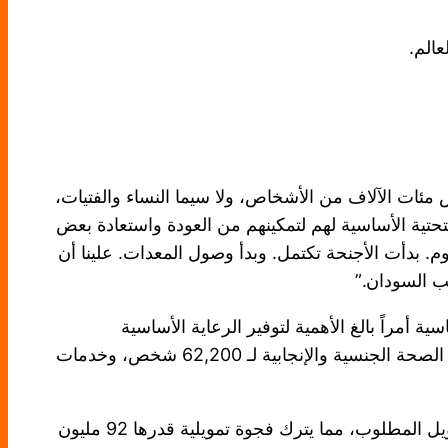
عالم.
 مئات الآلاف من الأشخاص، ولا سيما النساء والفتيات،
لتحتية الأساسية لهم لتمكينهم من العودة واستعادة بعض
م. بدأت الأجنحة تكتمل. وبدأ وصول المعدات. علينا أن
ب السودان.”
ة أمراً بالغ الأهمية لتوفير الرعاية الأساسية
والاستقرار. ففي شهر مارس ، قدّم صندوق الأمم المتحدة للسكان الدعم لـ 83 مرفقاً صحياً في 16 ولاية، موفراً خدمات الصحة الجنسية والإنجابية لـ 62,200 شخص، وخدمات
وجّه صندوق الأمم المتحدة للسكان نداءً لجمع 129.2 مليون دولار أمريكي. وحتى الآن، لم يتم تأمين سوى 29% من التمويل المطلوب، مما يترك فجوة تمويلية قدرها 92 مليون