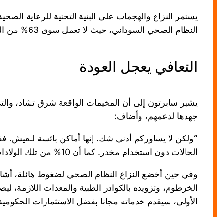
يستمر النزاع والهجمات على البنية التحتية للرعاية الص
النظام الصحي السوداني، حيث لا تعمل سوى 63% من المرافق الصحية بشكل جزئي.
التعافي يعجل العودة
يشير سابرتون إلى أن المخيمات الواقعة شرق تشاد، والتي 
جهدها لدعمهم، وأضاف:
“
الحالات دون استخدام مخدر. كما أن 10% من تلك الولادات كانت تتم عبر عمليات قيصرية. ولا ينبغي لأي امرأة أن تضطر للولادة في ظل ظروف كهذه
وفي حين أخضع النزاع النظام الصحي لضغوط هائلة، أشار 
الخرطوم، وتزويده بالكوادر الطبية والمعدات اللازمة، لي
الأولى، سيقدم خدماته مجانا بفضل الاستثمارات الحكومية