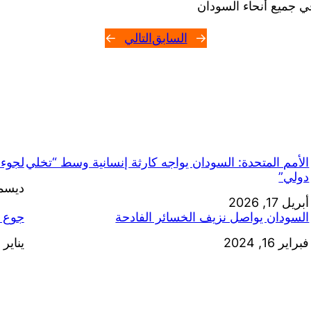
في جميع أنحاء السودان
←
السابق
التالي
→
الأمم المتحدة: السودان يواجه كارثة إنسانية وسط “تخلي
لجوء 15 ألف شخص إلى القضارف من “ود م
دولي”
التاري
ديسمبر 30
أبريل 17, 2026
التاريخ
السودان يواصل نزيف الخسائر الفادحة
جوع و
التاريخ
فبراير 16, 2024
يناير 7, 2024
التاري