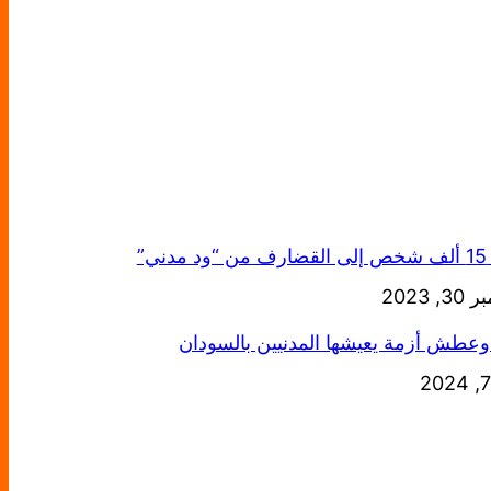
دني”
خ
, 2023
عطش أزمة يعيشها المدنيين بالسودان
خ