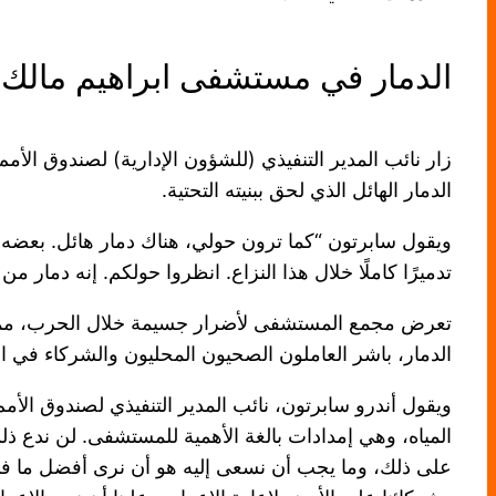
الدمار في مستشفى ابراهيم مالك
زار نائب المدير التنفيذي (للشؤون الإدارية) لصندوق ال
الدمار الهائل الذي لحق ببنيته التحتية.
ويقول سابرتون “كما ترون حولي، هناك دمار هائل. بعضه 
تدميرًا كاملًا خلال هذا النزاع. انظروا حولكم. إنه دمار م
تعرض مجمع المستشفى لأضرار جسيمة خلال الحرب، مما أد
الدمار، باشر العاملون الصحيون المحليون والشركاء في الم
ويقول أندرو سابرتون، نائب المدير التنفيذي لصندوق ال
المياه، وهي إمدادات بالغة الأهمية للمستشفى. لن ندع ذلك يُ
على ذلك، وما يجب أن نسعى إليه هو أن نرى أفضل ما في ا