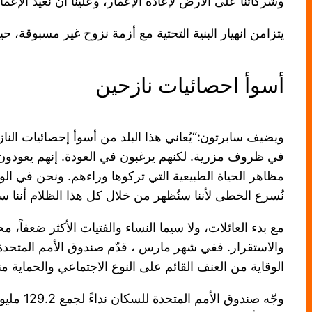
وشركائنا على الأرض لإعادة الإعمار، وعلينا أن نعيد الإعمار
يتزامن انهيار البنية التحتية مع أزمة نزوح غير مسبوقة،
أسوأ احصائيات نازحين
ويضيف سابرتون:“يُعاني هذا البلد من أسوأ إحصائيات الن
في ظروف مزرية. لكنهم يرغبون في العودة. إنهم يعودون إلى
مظاهر الحياة الطبيعية التي تركوها وراءهم. ونحن في الو
نُسرع الخطى لأننا سنُظهر من خلال كل هذا الظلام أننا 
مع بدء العائلات، ولا سيما النساء والفتيات الأكثر ضعفاً، 
الوقاية من العنف القائم على النوع الاجتماعي والحماية منه لأكثر من