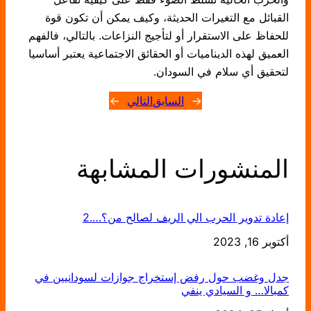
القبائل مع التغيرات الحديثة، وكيف يمكن أن تكون قوة
للحفاظ على الاستقرار أو لتأجيج النزاعات. بالتالي، فالفهم
العميق لهذه الديناميات أو الحقائق الاجتماعية يعتبر أساسيا
لتحقيق أي سلام في السودان.
←
السابق
التالي
→
المنشورات المشابهة
إعادة تدوير الحرب الي الريف لصالح من؟….2
التاريخ
أكتوبر 16, 2023
جدل وغضب حول رفض إستخراج جوازات لسودانيين في
كمبالا… و السيادي ينفي