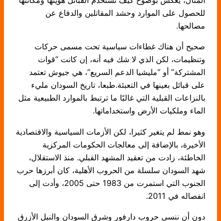
المثال، يعكس بوضوح كيف تستخدم القبائل هويتها ومكانتها
للحصول على الموارد وحشد المقاتلين والدفاع عن
مصالحها.
صحيح أن هناك غطاءات سياسية تحت مسمى حركات
وتنظيمات، لكن الذي لا شك فيه أنه، إن كانت “قوات
المشتركة” أو “مليشيا الدعم السريع”، هي جيوش تعتمد
على قبائل بعينها في التعبئة.طبعا، تاريخ السودان مليء
بالنزاعات القبلية التي غالبًا ما ترتبط بالموارد الطبيعية مثل
الماء وملكيات الأرض واستخداماتها.
وهو نمط لم يتغير كثيرا، لكن الأزمات السياسية والاقتصادية
الأخيرة، بالإضافة إلى معالجات الحكومات المركزية
الخاطئة، زادت من تعقيد المشهد القبلي. منذ الاستقلال،
شهد السودان سلسلة من الحروب الأهلية، كان أبرزها حرب
الجنوب التي استمرت من 1983 حتى 2005، وأدت إلى
انفصاله في 2011.
دون أن ننسى حروب دارفور وشرق السودان والنيل الأزرق