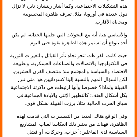
هذه التشكيلات الاجتماعية. وكما أشار ريتشارد تابر، لا تزال
دول عديدة في أوروبا، مثلا، تعرف ظاهرة المحسوبية
ومحاباة الأقارب.
والأساسي هنا، أنه مع التحولات التي جلبتها الحداثة، لم يكن
أحد يتوقع أن تستمر هذه الظاهرة بقوة حتى اليوم.
حيث كانت القراءات تنحو تجاه تأثر القبائل بالتغيرات الثورية
في التكنولوجيا والاتصالات والصناعات العسكرية، وبطبيعة
الاقتصاد والسياسة والمجتمع منذ منتصف القرن العشرين.
لكن السؤال المهم بالنسبة إلينا كسودانيين هو: متى تبرز
القبيلة ولماذا؟ خصوصا وأنها ارتبطت في ذاكرتنا الاجتماعية
بكل أشكال العنف: كالتطهير الإثني والابادة الجماعية.في
سياق الحرب الحالية مثلا، برزت القبيلة بشكل قوي.
وفي الواقع هناك العديد من التفسيرات التي قدمت لهذه
الظاهرة، فهناك من يعتبر ذلك انعكاسا لغياب المشاريع
السياسية لدى الفاعلين: أحزاب، وحركات، أو فشل