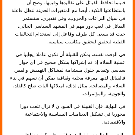
فبينما تحافظ القبائل على تقاليدها وقيمها، وضح أن
باستطاعتها التكيف أيضا مع المتغيرات الحديثة لتظل فاعلة
في سياق النزاعات والحروب. وفي تقديري، ستستمر
القبائل في لعب دور مهم في المشهد السياسي الحالي،
حيث قد يسعى كل طرف وفاعل إلى استخدام التحالفات
القبلية لتحقيق لتحقيق مكاسب سياسية.
في الوقت نفسه، يمكن للقبيلة أن تكون عاملا إيجابيا في
عملية السلام إذا تم إشراكها بشكل صحيح في أي حوار
سياسي وتقديم حلول مستدامة لمشاكل التهميش والفقر.
فالقبائل لديها معرفة محلية وثقافية يمكن أن تسهم في بناء
السلام والمصالحة. مثال لذلك، امتلاكها آليات صلح كالقلد،
والجودية، والمؤتمرات.
في النهاية، فإن القبيلة في السودان لا تزال تلعب دورا
محوريا في تشكيل الديناميات السياسية والاجتماعية
والاقتصادية.
والحرب الحالية تسلط الضوء فقط على كيفية تفاعل