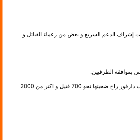
 تحت إشراف الدعم السريع و بعض من زعماء القبائل و
اس بموافقة الطرفيين.
واندلعت مواجهات مسلحة بين قبيلتي السلامات وبني هلبة مطلع اغسطس الحالي و تعد أخطر نزاع قبلي في ولاية جنوب دارفور راح ضحيتها نحو 700 قتيل و اكثر من 2000