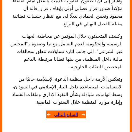
وأشار إلى أن الطعون القانونية قُدمت بالفعل أمام القضاء،
مؤكداً صدور قرار قضائي أولي بإيقاف قرار إقالة آل
محمود وتعيين الحمادي بديلًا له، مع انتظار جلسات قضائية
مقبلة للفصل النهائي في النزاع.
وكشف المتحدثون خلال المؤتمر عن مخاطبة الجهات
الرسمية والحكومية لعدم التعامل مع ما وصفوه بـ”المجلس
غير الشرعي”، إلى جانب إثارة تساؤلات تتعلق بمخالفات
مالية داخل المنظمة، من بينها قضايا مرتبطة بالدعم
المخصص للبعثات الخارجية.
وتعكس الأزمة داخل منظمة الدعوة الإسلامية جانبًا من
الانقسامات المتصاعدة داخل التيار الإسلامي في السودان،
وسط اتهامات متبادلة بشأن النفوذ الإداري وملفات الفساد
وإدارة موارد المنظمة خلال السنوات الماضية.
←
السابق
التالي
→