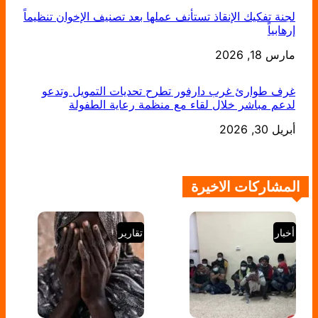
لجنة تفكيك الإنقاذ تستأنف عملها بعد تصنيف الإخوان تنظيماً
إرهابياً
التاريخ
مارس 18, 2026
غرف طوارئ غرب دارفور تطرح تحديات التمويل وتدعو
لدعم مباشر خلال لقاء مع منظمة رعاية الطفولة
أبريل 30, 2026
التاريخ
المشاركات الاخيرة
أخبار
تقارير