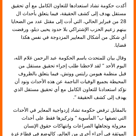
أكدت حكومة تشاد استعدادها للتعاون الكامل مع أي تحقيق
مستقل يهدف إلى كشف الحقيقة، فيما يتعلق بأحداث ال
28 من فبراير الحالي، التي أدت إلى مقتل عدد من الضحايا
بينهم زعيم الحزب الإشتراكي بلا حدود يحيى ديلو، ورفضت
أي شكل من أشكال المعايير المزدوجة في نفس هكذا
قضايا.
وقال بيان للمتحدث باسم الحكومة عبد الرحمن غلام الله،
اليوم الأحد ” لقد لاحظنا طلب إجراء تحقيق مستقل من
قبل منظمة هيومن رايتس ووتش، فيما يتعلق بالظروف
المحيطة بجميع الوفيات الناجمة عن هذه الأحداث ونود أن
نؤكد استعدادنا للتعاون الكامل مع أي تحقيق مستقل الذي
يهدف إلى كشف الحقيقة “.
بالمقابل ترفض حكومة تشاد إزدواجية المعاير في الأحداث
التي تصفها ب” المأسوية ” وتركيزها فقط على أحداث
معزولة وتجاهلها الصراعات وانتهاكات حقوق الإنسان
الموثقة في أجزاء أخرى من العالم، كالوضع في قطاع غزة