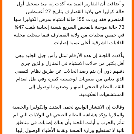
و أضافت أن التقارير الميدانية أكدت إنه منذ تسجيل أول
حالة كوليرا في ولاية القضارف بتاريخ 27 أغسطس
المنصرم فقد وردت 155 حالة اشتباه بمرض الكوليرا منها
73 حالة موجبة بالفحص السريع بنسبة إيجابية بلغت 47%
في خمس محليات من ولاية القضارف فيما سجلت محلية
القلابات الشرقية أعلى نسبة إصابات.
وأكدت اللجنة إن هذه الأرقام تمثل رأس جبل الجليد وهي
أقل بكثير من حالات الاشتباه في المنازل والذين جرى
دفنهم دون أن يتم رصد الحالات عن طريق نظام التقصي
الذي يعاني من صعوبات لوجستية كبيرة وفي ظل انعدام
الثقة بالنظام الصحي المنهار وصعوبة الوصول إلى
المستشفيات الحكومية.
وقالت إن الانتشار الواسع لحمى الضنك والكوليرا والحصبة
والملاريا يؤكد هشاشة النظام الصحي في الولايات التي لم
تتأثر بالحرب و أبانت اللجنة بأن هناك إصابات في مناطق
نائية لا تستطيع وزارة الصحة ونقابة الأطباء الوصول إليها