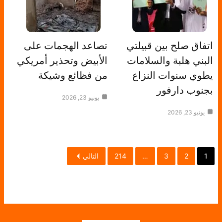
اتفاق صلح بين قبيلتي
تصاعد الهجمات على
البني هلبة والسلامات
الأبيض وتحذير أمريكي
يطوي سنوات النزاع
من فظائع وشيكة
بجنوب دارفور
يونيو 23, 2026
يونيو 23, 2026
1
2
3
…
214
التالي