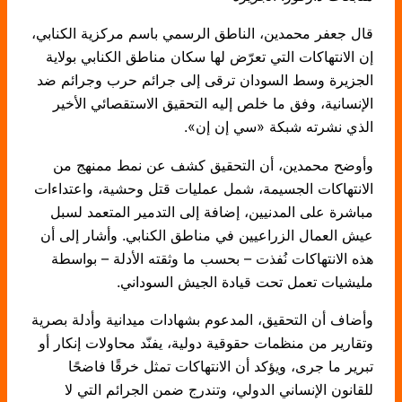
قال جعفر محمدين، الناطق الرسمي باسم مركزية الكنابي،
إن الانتهاكات التي تعرّض لها سكان مناطق الكنابي بولاية
الجزيرة وسط السودان ترقى إلى جرائم حرب وجرائم ضد
الإنسانية، وفق ما خلص إليه التحقيق الاستقصائي الأخير
الذي نشرته شبكة «سي إن إن».
وأوضح محمدين، أن التحقيق كشف عن نمط ممنهج من
الانتهاكات الجسيمة، شمل عمليات قتل وحشية، واعتداءات
مباشرة على المدنيين، إضافة إلى التدمير المتعمد لسبل
عيش العمال الزراعيين في مناطق الكنابي. وأشار إلى أن
هذه الانتهاكات نُفذت – بحسب ما وثقته الأدلة – بواسطة
مليشيات تعمل تحت قيادة الجيش السوداني.
وأضاف أن التحقيق، المدعوم بشهادات ميدانية وأدلة بصرية
وتقارير من منظمات حقوقية دولية، يفنّد محاولات إنكار أو
تبرير ما جرى، ويؤكد أن الانتهاكات تمثل خرقًا فاضحًا
للقانون الإنساني الدولي، وتندرج ضمن الجرائم التي لا