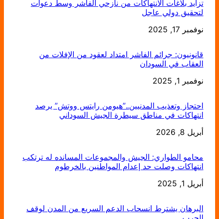
تزايد بلاغات الانتهاكات من نازحي الفاشر وسط دعوات
لتحقيق دولي عاجل
التاريخ
نوفمبر 17, 2025
قانونيون: جرائم الفاشر امتداد لعقود من الإفلات من
العقاب في السودان
التاريخ
نوفمبر 1, 2025
احتجاز وتعذيب المدنيين..”هيومن رايتس ووتش” يرصد
انتهاكات في مناطق سيطرة الجيش السوداني
أبريل 8, 2026
التاريخ
محامو الطواري: الجيش والمجموعات المسانده له ترتكب
انتهاكات وصلت حد إعدام المواطنين بالخرطوم
أبريل 1, 2025
التاريخ
البرهان يشترط انسحاب الدعم السريع من المدن لوقف
الحرب