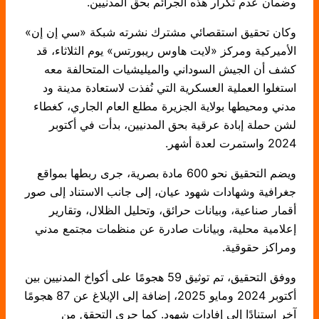
وضمان عدم تكرار هذه الجرائم بحق المدنيين.
وكان تحقيق استقصائي مشترك نشرته شبكة «سي إن إن»
الأميركية ومركز «لايت هاوس ريبورتس» يوم الثلاثاء، قد
كشف أن الجيش السوداني والميليشيات المتحالفة معه
استغلوا العملية العسكرية التي نُفذت لاستعادة مدينة ود
مدني ومحيطها بولاية الجزيرة مطلع العام الجاري، كغطاء
لشن حملة إبادة عرقية بحق المدنيين، بدأت في أكتوبر
2024 واستمرت لعدة أشهر.
ويضم التحقيق نحو 600 مادة بصرية، جرى ربطها بمواقع
جغرافية وشهادات شهود عيان، إلى جانب الاستناد إلى صور
أقمار صناعية، وبيانات حرائق، وتحليل الظلال، وتقارير
إعلامية محلية، وبيانات صادرة عن منظمات مجتمع مدني
ومراكز حقوقية.
ووفق التحقيق، تم توثيق 59 هجومًا على أكواخ المدنيين بين
أكتوبر 2024 ومايو 2025، إضافة إلى الإبلاغ عن 87 هجومًا
آخر استنادًا إلى إفادات شهود. كما جرى التحقق من