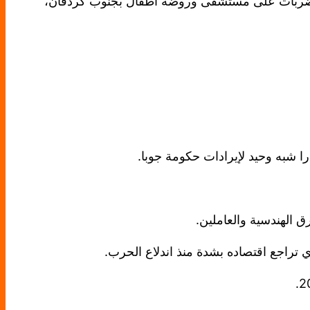
ة العالمية، تيدروس أدهانوم غيبريسوس، عن مقتل 114 شخصا بينهم 63 طفلا، جراء ضربات على مستشفى وروضة اطفال بجنوب كردفان،
 شبه وحيد لإيرادات حكومة جوبا.
ق الهندسية والعاملين.
 تراجع اقتصاده بشدة منذ اندلاع الحرب.