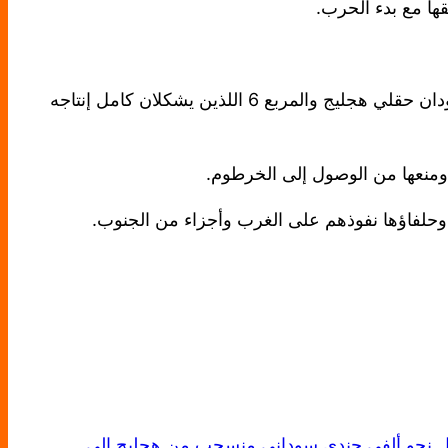
ها مع بدء الحرب.
واعتبر وزير الطاقة السوداني السابق، جادين علي عبيد، أن الوضع النفطي الحالي يمثل “كارثة”، مشيرا إلى خسارة السودان حقلي هجليج والمربع 6 اللذين يشكلان كامل إنتاجه
ومنعها من الوصول إلى الخرطوم.
حلفاؤها نفوذهم على الغرب وأجزاء من الجنوب.
 نحو ألفي جندي سوداني منسحب من هجليج إلى