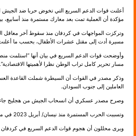
أعلنت قوات الدعم السريع التي تخوض حربا ضد الجيش الس
مؤكدة أن العملية تمت بعد معارك مستمرة منذ أسابيع، بي
وتركزت المواجهات في كردفان منذ سقوط آخر معاقل ال
مسيرة أدت إلى مقتل عشرات الأطفال، بحسب ما أعلنت 
وأوضحت قوات الدعم السريع في بيان أنها “استلمت منطقة
مسار تحرير كامل تراب الوطن نظرا لأهميتها الاقتصادية”.
وذكر مصدر في القوات أن السيطرة شملت القاعدة العسكري
العاملين إلى جنوب السودان.
وصرح مصدر عسكري أن انسحاب الجيش من هجليج جاء “حفا
وتسببت الحرب المستمرة منذ نيسان/ أبريل 2023 في مقتل عشرات الآلاف وتشريد قرابة 12 مليون شخص داخليا أو خارجيا، إضافة إلى دمار واسع في البنية التحتية.
ويرى محللون أن هجوم قوات الدعم السريع في كردفان ي