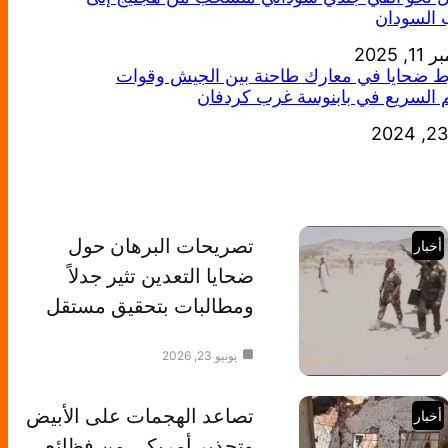
 السودان
خ
, 2025
 ضحايا في معارك طاحنة بين الجيش وقوات
 السريع في بابنوسة غرب كردفان
خ
تصريحات البرهان حول
أخبار
ضحايا التعدين تثير جدلاً
ومطالبات بتحقيق مستقل
يونيو 23, 2026
تصاعد الهجمات على الأبيض
أخبار
وتحذير أمريكي من فظائع