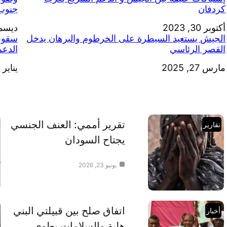
كردفان
جنوب
التاريخ
أكتوبر 30, 2023
التاري
ديسمبر 11
الجيش يستعيد السيطرة على الخرطوم والبرهان يدخل
سقوط
القصر الرئاسي
الدعم
التاريخ
مارس 27, 2025
يناير 23, 2024
التاري
تقرير أممي: العنف الجنسي
تقارير
يجتاح السودان
يونيو 23, 2026
اتفاق صلح بين قبيلتي البني
أخبار
هلبة والسلامات يطوي