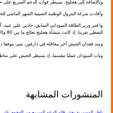
وبالإضافة إلى هجليج، تسيطر قوات الدعم السريع على حقو
وأفادت شركة البترول الوطنية الصينية الشهر الماضي للحكوم
النفطي تقريبا، إذ كانت منشأة هجليج تعالج ما بين 80 و100 ألف برميل يوميا لصالح السودان وجنوب السودان.
ومنذ فقدان الجيش آخر معاقله في دارفور، تبنى موقفا د
وبات السودان عمليا مقسما، إذ يسيطر الجيش على مناط
المنشورات المشابهة
ناظر المسيرية يحذر قائد الدعم السريع من الهجوم على