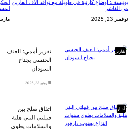
يونيسف: أوضاع كارثية في طويلة مع توافد آلاف الفارين
الحكو
من الفاشر
المسا
التاريخ
نوفمبر 23, 2025
التاري
مارس 6, 4
تقرير أممي: العنف
تقارير
الجنسي يجتاح
السودان
يونيو 23, 2026
اتفاق صلح بين
أخبار
قبيلتي البني هلبة
والسلامات يطوي