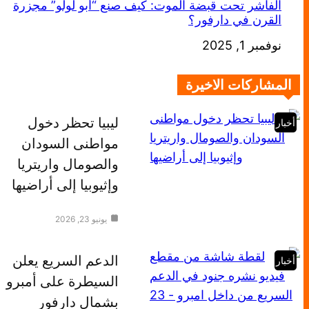
الفاشر تحت قبضة الموت: كيف صنع “أبو لولو” مجزرة
القرن في دارفور؟
التاريخ
نوفمبر 1, 2025
المشاركات الاخيرة
ليبيا تحظر دخول
أخبار
مواطنى السودان
والصومال واريتريا
وإثيوبيا إلى أراضيها
يونيو 23, 2026
الدعم السريع يعلن
أخبار
السيطرة على أمبرو
بشمال دارفور