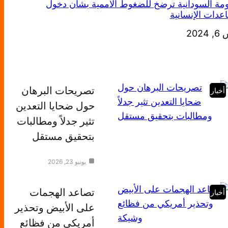
مة السودانية ترضخ للضغوط الأممية بشأن دخول
عدات الإنسانية
خ
202
تصريحات البرهان
أخبار
حول ضحايا التعدين
تثير جدلاً ومطالبات
بتحقيق مستقل
يونيو 23, 2026
تصاعد الهجمات
أخبار
على الأبيض وتحذير
أمريكي من فظائع