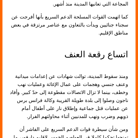
المجاعة التي تعانيها المدينة منذ أشهر.
كما اتهمت القوات المسلحة الدعم السريع بأنها أفرجت عن
سجناء جنائيين وبدأت بالتعاون مع عناصر مرتزقة في بعض
مناطق الإقليم.
اتساع رقعة العنف
ومنذ سقوط المدينة، توالت شهادات عن إعدامات ميدانية
وعنف جنسي وهجمات على عمال الإغاثة وعمليات نهب
وخطف، بينما لا تزال الاتصالات مقطوعة إلى حدّ كبير. وأفاد
ناجون وصلوا إلى بلدة طويلة القريبة وكالة فرانس برس
عن عمليات قتل جماعية وإطلاق نار على أطفال أمام
ذويهم وضرب ونهب للمدنيين أثناء محاولتهم الفرار.
ومن شأن سيطرة قوات الدعم السريع على الفاشر أن
تمنحها تحكما كاملا في العواصم الخمس لإقليم دارفور، ما