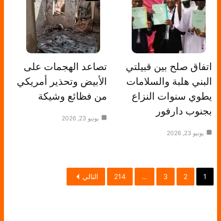
اتفاق صلح بين قبيلتي
تصاعد الهجمات على
البني هلبة والسلامات
الأبيض وتحذير أمريكي
يطوي سنوات النزاع
من فظائع وشيكة
بجنوب دارفور
يونيو 23, 2026
يونيو 23, 2026
1
2
3
…
214
التالي