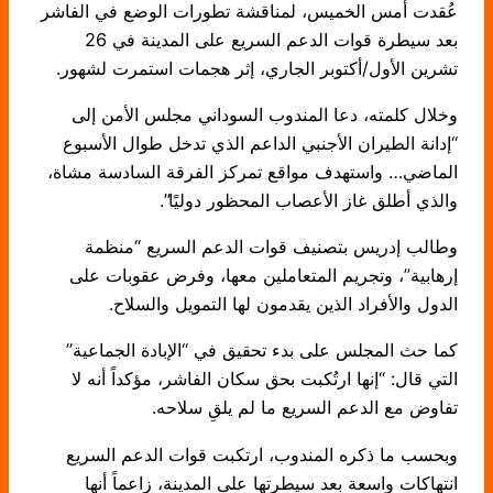
عُقدت أمس الخميس، لمناقشة تطورات الوضع في الفاشر
بعد سيطرة قوات الدعم السريع على المدينة في 26
تشرين الأول/أكتوبر الجاري، إثر هجمات استمرت لشهور.
وخلال كلمته، دعا المندوب السوداني مجلس الأمن إلى
“إدانة الطيران الأجنبي الداعم الذي تدخل طوال الأسبوع
الماضي… واستهدف مواقع تمركز الفرقة السادسة مشاة،
والذي أطلق غاز الأعصاب المحظور دوليًا”.
وطالب إدريس بتصنيف قوات الدعم السريع “منظمة
إرهابية”، وتجريم المتعاملين معها، وفرض عقوبات على
الدول والأفراد الذين يقدمون لها التمويل والسلاح.
كما حث المجلس على بدء تحقيق في “الإبادة الجماعية”
التي قال: “إنها ارتُكبت بحق سكان الفاشر، مؤكداً أنه لا
تفاوض مع الدعم السريع ما لم يلقِ سلاحه.
وبحسب ما ذكره المندوب، ارتكبت قوات الدعم السريع
انتهاكات واسعة بعد سيطرتها على المدينة، زاعماً أنها