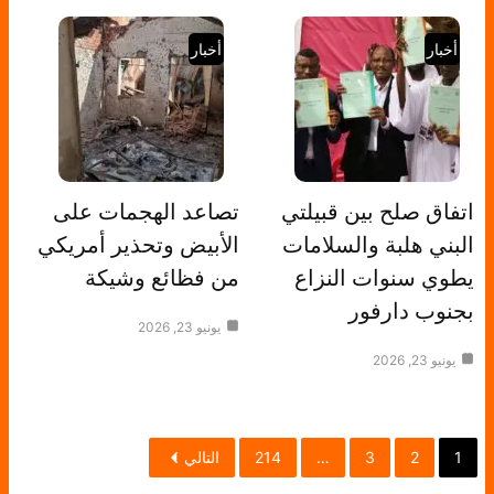
أخبار
أخبار
اتفاق صلح بين قبيلتي
تصاعد الهجمات على
البني هلبة والسلامات
الأبيض وتحذير أمريكي
يطوي سنوات النزاع
من فظائع وشيكة
بجنوب دارفور
يونيو 23, 2026
يونيو 23, 2026
1
2
3
…
214
التالي