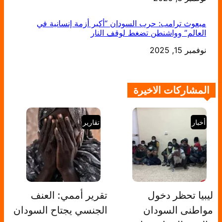
مبعوث ترامب: حرب السودان “أكبر أزمة إنسانية في
العالم” وواشنطن تضغط لوقف النار
التاريخ
نوفمبر 15, 2025
المشاركات الاخيرة
أخبار
تقارير
ليبيا تحظر دخول
تقرير أممي: العنف
مواطنى السودان
الجنسي يجتاح السودان