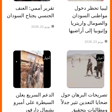
ليبيا تحظر دخول
تقرير أممي: العنف
مواطنى السودان
الجنسي يجتاح السودان
والصومال واريتريا
يونيو 23, 2026
وإثيوبيا إلى أراضيها
يونيو 23, 2026
أخبار
أخبار
تصريحات البرهان حول
الدعم السريع يعلن
ضحايا التعدين تثير جدلاً
السيطرة على أمبرو
ومطالبات بتحقيق
بشمال دارفور