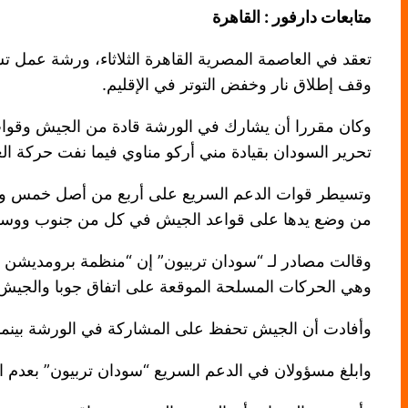
متابعات دارفور : القاهرة
تعقد في العاصمة المصرية القاهرة الثلاثاء، ورشة عمل ت
وقف إطلاق نار وخفض التوتر في الإقليم.
وكان مقررا أن يشارك في الورشة قادة من الجيش وقوات 
تحرير السودان بقيادة مني أركو مناوي فيما نفت حركة ال
وتسيطر قوات الدعم السريع على أربع من أصل خمس ولاي
من وضع يدها على قواعد الجيش في كل من جنوب ووسط و
وقالت مصادر لـ “سودان تربيون” إن “منظمة برومديشن الف
وهي الحركات المسلحة الموقعة على اتفاق جوبا والجيش 
وأفادت أن الجيش تحفظ على المشاركة في الورشة بينما ا
وابلغ مسؤولان في الدعم السريع “سودان تربيون” بعدم 