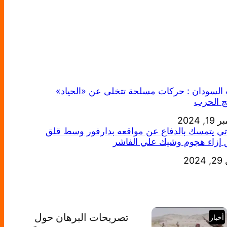
السودان : حركات مسلحة تتخلى عن «الحياد»
ج الحرب
خ
, 2024
ي يتمسك بالدفاع عن مواقعه بدارفور وسط قلق
إزاء هجوم وشيك علي الفاشر
20
خ
تصريحات البرهان حول
أخبار