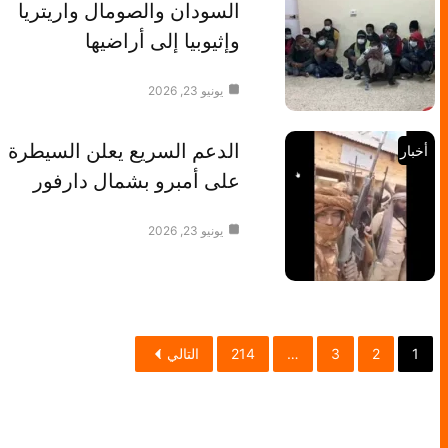
السودان والصومال واريتريا
وإثيوبيا إلى أراضيها
يونيو 23, 2026
الدعم السريع يعلن السيطرة
أخبار
على أمبرو بشمال دارفور
يونيو 23, 2026
1
2
3
…
214
التالي