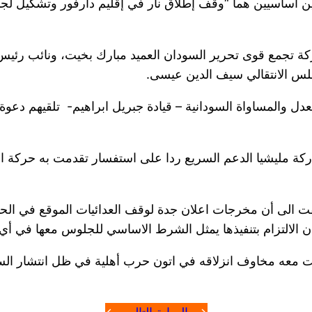
أساسيين هما “وقف إطلاق نار في إقليم دارفور وتشكيل لجن
 تجمع قوى تحرير السودان العميد مبارك بخيت، ونائب رئيس
لس الانتقالي سيف الدين عيسى.
ل والمساواة السودانية – قيادة جبريل ابراهيم- تلقيهم دعو
اركة مليشيا الدعم السريع ردا على استفسار تقدمت به حركة ا
ت الى أن مخرجات اعلان جدة لوقف العدائيات الموقع في ال
ن الالتزام بتنفيذها يمثل الشرط الاساسي للجلوس معها في أ
مت معه مخاوف انزلاقه في اتون حرب أهلية في ظل انتشار الس