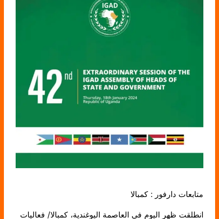
متابعات دارفور : كمبالا
انطلقت ظهر اليوم في العاصمة اليوغندية، كمبالا/ فعاليات