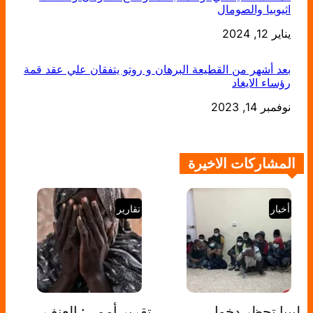
اثيوبيا والصومال
يناير 12, 2024
التاريخ
بعد أشهر من القطيعة البرهان و روتو يتفقان علي عقد قمة
رؤساء الايغاد
التاريخ
نوفمبر 14, 2023
المشاركات الاخيرة
أخبار
تقارير
ليبيا تحظر دخول
تقرير أممي: العنف