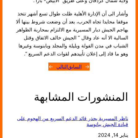
ولاية شمال كردفان وعلى طريق “الأبيض- بارا”.
وأشار الى أن الإدارة الأهلية ظلت طوال تسع أشهر تتخذ
موقفا محايدا تجاه الحرب، بعد أن وضعت شروط بينها ألا
يهاجم الجيش ديار المسيرية مع الالتزام بمحاربة الظواهر
السالبة الا أنه عاد وقال ” الجيش خالف الاتفاق وقتل
الشباب في مدن الفولة وبليلة والمجلد وبابنوسة وغيرها
وهو ما قاد إلى إعلان تأييدهم لقوات الدعم السريع “.
←
السابق
التالي
→
المنشورات المشابهة
ناظر المسيرية يحذر قائد الدعم السريع من الهجوم على
قيادة الجيش ببانوسة
يناير 14, 2024
التاريخ