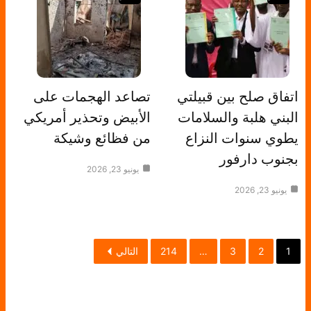
اتفاق صلح بين قبيلتي
تصاعد الهجمات على
البني هلبة والسلامات
الأبيض وتحذير أمريكي
يطوي سنوات النزاع
من فظائع وشيكة
بجنوب دارفور
يونيو 23, 2026
يونيو 23, 2026
1
2
3
…
214
التالي