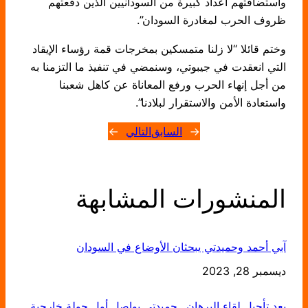
واستضافتهم أعداد كبيرة من السودانيين الذين دفعتهم
ظروف الحرب لمغادرة السودان”.
وختم قائلا “لا زلنا متمسكين بمخرجات قمة رؤساء الإيقاد
التي انعقدت في جيبوتي، وسنمضي في تنفيذ ما التزمنا به
من أجل إنهاء الحرب ورفع المعاناة عن كاهل شعبنا
واستعادة الأمن والاستقرار لبلادنا”.
←
السابق
التالي
→
المنشورات المشابهة
آبي أحمد وحميدتي يبحثان الأوضاع في السودان
التاريخ
ديسمبر 28, 2023
بعد تأجيل لقاء البرهان.. حميدتي يواصل أول جولة خارجية