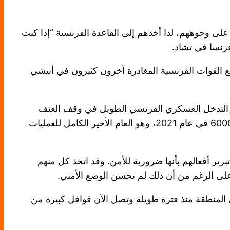
ى وجوههم، لذا أخذهم إلى القاعدة الفرنسية “إذا كنت
رنسا في تشاد.
ا إذا كان يجب على جميع القوات الفرنسية المغادرة آخرون كثيرون في أبيشي
ل التدخل العسكري الفرنسي الطويل في وقف العنف
الجهادي في مالي والنيجر وبوركينا فاسو. وزاد عدد القتلى في الصراع من حوالي 800 في عام 2016 إلى ما يقرب من 6000 في عام 2021، وهو العام الأخير الكامل للعمليات
 الذين صعدوا عليهم تبرير أفعالهم بأنها ضرورية للأمن. وقد اتخذ كل منهم
على الرغم من أن ذلك لم يحسن الوضع الأمني.
 المنطقة منذ فترة طويلة وتصل الآن قوافل كبيرة من