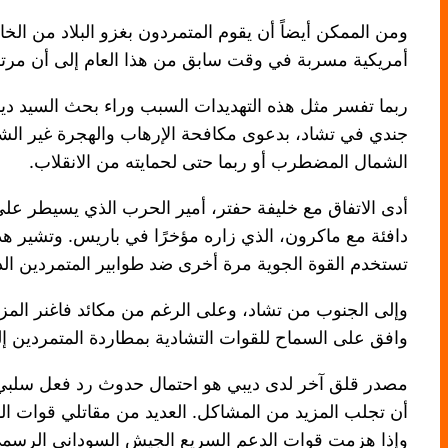
أمريكية مسربة في وقت سابق من هذا العام إلى أن مرتزقة
جندي في تشاد، بدعوى مكافحة الإرهاب والهجرة غير الش
الشمال المضطرب أو ربما حتى لحمايته من الانقلاب.
أدى الاتفاق مع خليفة حفتر، أمير الحرب الذي يسيطر على 
دافئة مع ماكرون، الذي زاره مؤخرًا في باريس. وتشير ه
تستخدم القوة الجوية مرة أخرى ضد طوابير المتمردين الذي
وإلى الجنوب من تشاد، وعلى الرغم من مكائد فاغنر المز
وافق على السماح للقوات التشادية بمطاردة المتمردين إلى
مصدر قلق آخر لدى ديبي هو احتمال حدوث رد فعل سلبي م
أن تجلب المزيد من المشاكل. العديد من مقاتلي قوات ال
وإذا هزمت قوات الدعم السريع الجيش السوداني الرسمي