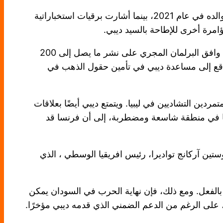
ومن الممكن أيضاً أن يقوم المتمردون بغزو البلاد من الخارج للإطاحة بديبي. لقد كان المتمردون من ليبيا هم الذين قتلوا والده في عام 2021، بينما أشارت برقيات استخباراتية
امرة أخرى للإطاحة بالسيد ديبي.
ربما تفسر مثل هذه التهديدات السبب وراء بحث السيد ديبي عن طرق جديدة لتعزيز سلطته. وفي نوفمبر/تشرين الثاني، وافق البرلمان المجري على نشر ما يصل إلى 200
اقع إلى مساعدة ديبي في تأمين حقول الذهب في
ين التشاديين في ليبيا. ويتمتع ديبي أيضًا بعلاقات
رنسا في منطقة شاسعة ومضطربة، إلى أن فرنسا قد
ين آركانج تواديرا، رئيس افريقيا الوسطي ، الذي
الفعل. ومع ذلك، فإن نهاية الحرب في السودان يمكن
 على الرغم من الدعم الضمني الذي قدمه ديبي مؤخرًا.