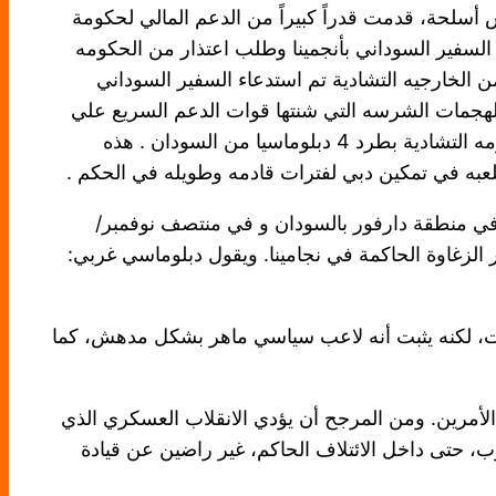
 أسلحة، قدمت قدراً كبيراً من الدعم المالي لحكومة
السفير السوداني بأنجمينا وطلب اعتذار من الحكومه
في رد صاعق من الخارجيه التشادية تم استدعاء السفير السوداني
د , جاءات هذه الخطوه تزامنا مع الهجمات الشرسه التي شنتها قوات الدعم السريع علي
ولاية الجزيره وبعض من المناطق بولاية الخرطوم وشمال دارفور وفي صبيحة اليوم ردت الخارجيه السودانيه علي الحكومه التشادية بطرد 4 دبلوماسيا من السودان . هذه
تلعبه في تمكين دبي لفترات قادمه وطويله في الحكم .
دة في منطقة دارفور بالسودان و في منتصف نوفمبر/
الزغاوة الحاكمة في نجامينا. ويقول دبلوماسي غربي:
يدات، لكنه يثبت أنه لاعب سياسي ماهر بشكل مدهش، كما
 الأمرين. ومن المرجح أن يؤدي الانقلاب العسكري الذي
ب، حتى داخل الائتلاف الحاكم، غير راضين عن قيادة