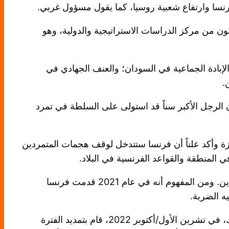
رنسا وارتفاع شعبية روسيا، كما يقول مسؤول غربي.
 من مركز الدراسات الاستراتيجية والدولية، وهو
لإبادة الجماعية في السودان؛ والعنف الجهادي في
.
 يد المتمردين. كان الرجل الأكبر سناً قد استولى على السلطة في تمرد
زة وأكد علناً أن فرنسا ستتدخل لوقف هجمات المتمردين
 المنطقة والقواعد الفرنسية في البلاد.
وامتد هذا الدعم ليشمل الطائرات الفرنسية التي تقصف أعمدة المتمردين. وفي عام 2019، سحقوا أحد تقدمات المتمردين. ومن المفهوم أنه في عام 2021 قدمت فرنسا
ه الضربة.
وقد وعد ديبي الأصغر سناً في البداية بمرحلة انتقالية مدتها 18 شهراً لإجراء الانتخابات، وأنه لن يترشح للانتخابات ومع ذلك، في تشرين الأول/أكتوبر 2022، قام بتمديد الفترة