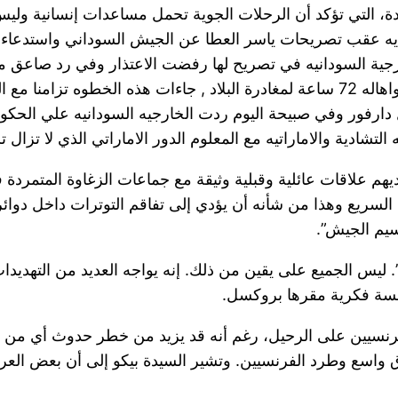
ة، التي تؤكد أن الرحلات الجوية تحمل مساعدات إنسانية وليس
شاديه عقب تصريحات ياسر العطا عن الجيش السوداني واستدعاء 
العطا خلال 72 ساعة الا ان الخارجية السودانيه في تصريح لها رفضت الاعتذار و
واخباره بطرد الطاقم الدبلوماسي السوداني من انجمينا واهاله 72 ساعة لمغادرة البلا
شادية والاماراتيه مع المعلوم الدور الاماراتي الذي لا تزال 
لديهم علاقات عائلية وقبلية وثيقة مع جماعات الزغاوة المتمر
لسريع وهذا من شأنه أن يؤدي إلى تفاقم التوترات داخل دوائر 
سيم الجيش”.
”. ليس الجميع على يقين من ذلك. إنه يواجه العديد من التهد
سسة فكرية مقرها بروكسل.
ر الفرنسيين على الرحيل، رغم أنه قد يزيد من خطر حدوث أي من
ق واسع وطرد الفرنسيين. وتشير السيدة بيكو إلى أن بعض العر