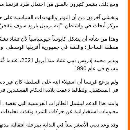
ومع ذلك، يشعر كثيرون بالقلق من احتمال طرد فرنسا من 
ويخشى آخرون من أن التوتر والتهديدات السياسية على حد
مركز أبحاث في واشنطن: “إنه برميل بارود سوف ينفجر”.
وهذا من شأنه أن يشكل كابوساً جيوسياسياً لأن تشاد تشك
منطقة الساحل؛ والفتنة في جمهورية أفريقيا الوسطى ولي
ويدير محمد إد
مسلح في عام 1990.
ولم يزعج فرنسا أن استيلاء ابنه على السلطة كان غير د
في المستقبل. ولطالما دعمت بلاده الحكام المستبدين في ت
معلومات استخباراتية عن حركات التمرد ونفذت تحليقات ج