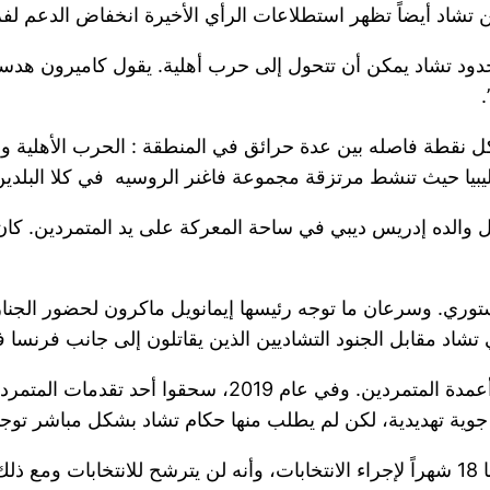
تشاد أيضاً تظهر استطلاعات الرأي الأخيرة انخفاض الدعم لف
ود تشاد يمكن أن تتحول إلى حرب أهلية. يقول كاميرون هدسون
ل نقطة فاصله بين عدة حرائق في المنطقة : الحرب الأهلية وا
بيا حيث تنشط مرتزقة مجموعة فاغنر الروسيه في كلا البلدين
ريس ديبي تشاد منذ أبريل 2021، عندما قُتل والده إدريس ديبي في ساحة المعركة على
ستوري. وسرعان ما توجه رئيسها إيمانويل ماكرون لحضور الجنا
شاد مقابل الجنود التشاديين الذين يقاتلون إلى جانب فرنسا في
وية تهديدية، لكن لم يطلب منها حكام تشاد بشكل مباشر توجي