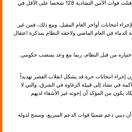
الانتقالية لمدة عامين آخرين وأعلن أنه مؤهل للترشح بعد كل شيء. وخرجت جماعات المعارضة الغاضبة إلى الشوارع. وقتلت قوات الأمن التشادية 128 شخصا على الأقل في
اء انتخابات أواخر العام المقبل. ومع ذلك، فمن غير
 الدماء في العام الماضي ولاحقه النظام بمذكرة اعتقال
ختياره من قبل النظام، ربما مع وعد بمنصب حكومي.
عون إجراء انتخابات حرة.قد يشكل انقلاب القصر تهديداً
اكمة في تشاد إلى قبيلة الزغاوة في الشرق، والتي لا
 يكون من المؤكد أن إخوته غير الأشقاء لديهم
لا أن ديبي دعم ضمنيًا قوات الدعم السريع، وسمح لدولة