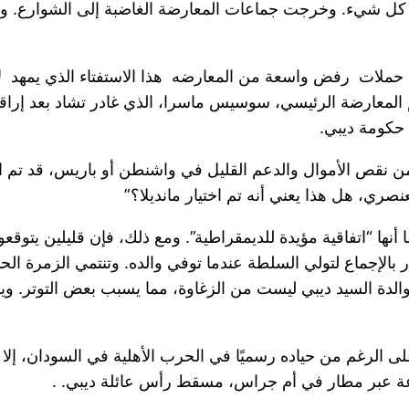
حملات رفض واسعة من المعارضه هذا الاستفتاء الذي يمهد لإجر
م المعارضة الرئيسي، سوسيس ماسرا، الذي غادر تشاد بعد إراقة
 حكومة ديبي.
ن نقص الأموال والدعم القليل في واشنطن أو باريس، قد تم ا
صري، هل هذا يعني أنه تم اختيار مانديلا؟”
ا أنها “اتفاقية مؤيدة للديمقراطية”. ومع ذلك، فإن قليلين يتوق
ر بالإجماع لتولي السلطة عندما توفي والده. وتنتمي الزمرة الح
ة السيد ديبي ليست من الزغاوة، مما يسبب بعض التوتر. ويكاد
. وعلى الرغم من حياده رسميًا في الحرب الأهلية في السودان، إ
موعة عبر مطار في أم جراس، مسقط رأس عائلة ديبي. .