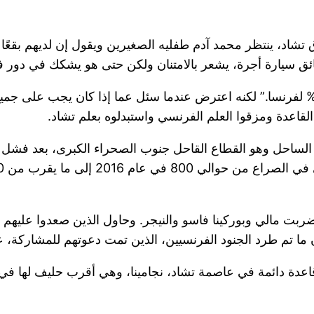
، ينتظر محمد آدم طفليه الصغيرين ويقول إن لديهم بقعًا عل
ائق سيارة أجرة، يشعر بالامتنان ولكن حتى هو يشكك في دور ف
يقول: “نحن لسنا مستقلين بشكل كامل” “50% لنا و50% لفرنسا.” لكنه اعترض عندما سئل عم
لقاعدة ومزقوا العلم الفرنسي واستبدلوه بعلم تشاد.
 الساحل وهو القطاع القاحل جنوب الصحراء الكبرى، بعد فش
حت موجة من الانقلابات المنطقة منذ عام 2020، وضربت مالي وبوركينا فاسو والنيجر. وحاول
ما تم طرد الجنود الفرنسيين، الذين تمت دعوتهم للمشاركة، 
قاعدة دائمة في عاصمة تشاد، نجامينا، وهي أقرب حليف لها في