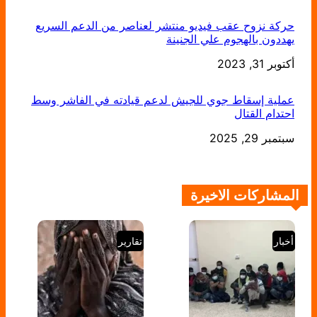
حركة نزوح عقب فيديو منتشر لعناصر من الدعم السريع
يهددون بالهجوم علي الجنينة
التاريخ
أكتوبر 31, 2023
عملية إسقاط جوي للجيش لدعم قيادته في الفاشر وسط
احتدام القتال
التاريخ
سبتمبر 29, 2025
المشاركات الاخيرة
أخبار
تقارير