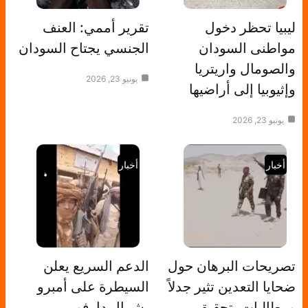
ليبيا تحظر دخول
تقرير أممي: العنف
مواطنى السودان
الجنسي يجتاح السودان
والصومال واريتريا
يونيو 23, 2026
وإثيوبيا إلى أراضيها
يونيو 23, 2026
أخبار
أخبار
تصريحات البرهان حول
الدعم السريع يعلن
ضحايا التعدين تثير جدلاً
السيطرة على أمبرو
ومطالبات بتحقيق
بشمال دارفور