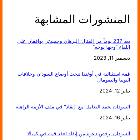
المنشورات المشابهة
بعد 237 يومآ من القتال: البرهان وحميدتي يوافقان على
اللقاء “وجها لوجه”
التاريخ
ديسمبر 11, 2023
قمة استثنائية في أوغندا تبحث أوضاع السودان وخلافات
اثيوبيا والصومال
يناير 12, 2024
التاريخ
السودان يجمد التعامل مع “إيقاد” في ملف الأزمة الراهنة
يناير 16, 2024
التاريخ
السودان يرفض دعوة من إيقاد لعقد قمة في كمبالا