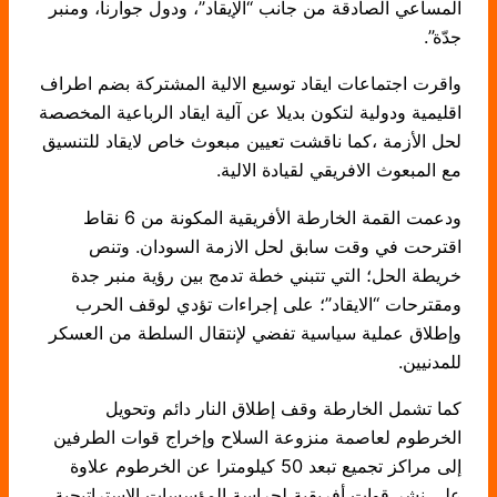
المساعي الصادقة من جانب “الإيقاد”، ودول جوارنا، ومنبر
جدّة”.
واقرت اجتماعات ايقاد توسيع الالية المشتركة بضم اطراف
اقليمية ودولية لتكون بديلا عن آلية ايقاد الرباعية المخصصة
لحل الأزمة ،كما ناقشت تعيين مبعوث خاص لايقاد للتنسيق
مع المبعوث الافريقي لقيادة الالية.
ودعمت القمة الخارطة الأفريقية المكونة من 6 نقاط
اقترحت في وقت سابق لحل الازمة السودان. وتنص
خريطة الحل؛ التي تتبني خطة تدمج بين رؤية منبر جدة
ومقترحات “الايقاد”؛ على إجراءات تؤدي لوقف الحرب
وإطلاق عملية سياسية تفضي لإنتقال السلطة من العسكر
للمدنيين.
كما تشمل الخارطة وقف إطلاق النار دائم وتحويل
الخرطوم لعاصمة منزوعة السلاح وإخراج قوات الطرفين
إلى مراكز تجميع تبعد 50 كيلومترا عن الخرطوم علاوة
على نشر قوات أفريقية لحراسة المؤسسات الإستراتيجية