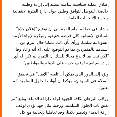
إطلاق عملية سياسية شاملة تستند إلى إرادة وطنية
خالصة، للتوصل لتوافق وطني حول إدارة الفترة الانتقالية
وإجراء الانتخابات العامة.
وأشار في خطابه أمام القمة إلى أن توقيع “إعلان جدّة”
للمبادئ الإنسانية كان فرصة حقيقية ومبكرة لإنهاء الأزمة
السودانية سلميا، ورأى بأن ذلك ممكنا حال التزم من
أسماهم بالمتمردين بما تم التوقيع عليه، الا أنه وعاد وقال
“لكن ثبت بما لا يدع مجالا للشك أن التمرد لم تكن له أي
إرادة سياسية لوقف حربه على الدولة والمواطنين”.
ونوّه إلى الدور الذي يمكن أن تلعبه “الإيقاد” في تحقيق
السلام في السودان، مؤكدا أن أبواب الحلول السلمية “لم
تغلق”.
ورحّب البرهان بكافة الجهود لوقف إراقة الدماء، وتابع “لم
نغلق باب الحلول السلمية، ورحبنا بكل جهد يؤدي لوقف
إراقة الدماء وتدمير بلادنا، وقد تعاملنا بإيجابية مع كل