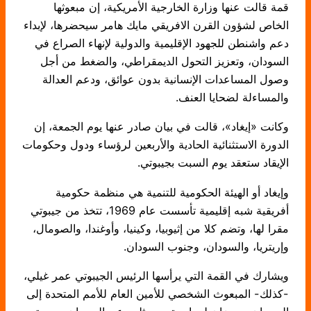
قمة قالت عنها وزارة الخارجية الأمريكية، إن مبعوثها
الخاص لشؤون القرن الافريقي مايك هامر سيحضرها، لإبداء
دعم واشنطن للجهود الإقليمية والدولية لإنهاء الصراع في
السودان، وتعزيز التحول الديمقراطي، والضغط من أجل
وصول المساعدات الإنسانية بدون عوائق، ودعم العدالة
والمساءلة لضحايا العنف.
وكانت «إيغاد»، قالت في بيان صادر عنها يوم الجمعة، إن
الدورة الاستثنائية الحادية والأربعين لرؤساء ودول وحكومات
الإيقاد ستعقد يوم السبت بجيبوتي.
وإيغاد أو الهيئة الحكومية للتنمية هي منظمة حكومية
أفريقية شبه إقليمية تأسست عام 1969، تتخذ من جيبوتي
مقرا لها، وتضم كلا من إثيوبيا، وكينيا، وأوغندا، والصومال،
وإريتريا، والسودان، وجنوب السودان.
ويشارك في القمة التي يرأسها الرئيس الجيبوتي عمر غيلي،
-كذلك- المبعوث الشخصي للأمين العام للأمم المتحدة إلى