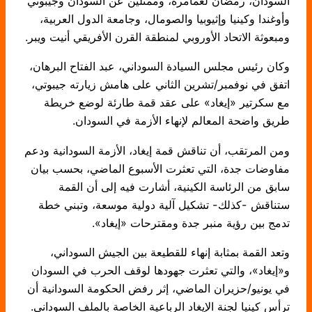
السودان، رمضان لعمامرة، وممثلين عن السودان وجيبوتي
وأوغندا وكينيا وإثيوبيا والصومال، وجامعة الدول العربية،
ومبعوثة الاتحاد الأوروبي لمنطقة القرن الأفريقي أنيت ويبر.
وكان رئيس مجلس السيادة السوداني، عبد الفتاح البرهان،
اتفق في نوفمبر/تشرين الثاني على هامش زيارته جيبوتي،
مع سكرتير «إيغاد» على عقد قمة طارئة لوضع خريطة
طريق واضحة المعالم لإنهاء الأزمة في السودان.
ومن المرتقب، أن تناقش قمة إيغاد، الأزمة السودانية ودعم
مفاوضات جدة، التي تعثرت الأسبوع الماضي، بحسب بيان
سابق من الرئاسة الكينية، أشارت فيه إلى أن القمة
ستناقش -كذلك- تشكيل آلية دولية موسعة، وتبني خطة
تدمج بين رؤية منبر جدة ومقترحات «إيغاد».
وتعد القمة بمثابة إنهاء للقطيعة بين الجيش السوداني،
و«إيغاد»، والتي تعثرت جهودها لوقف الحرب في السودان
في يونيو/حزيران الماضي، إثر رفض الحكومة السودانية أن
ترأس كينيا لجنة الإيغاد الرباعية الخاصة بالملف السوداني.