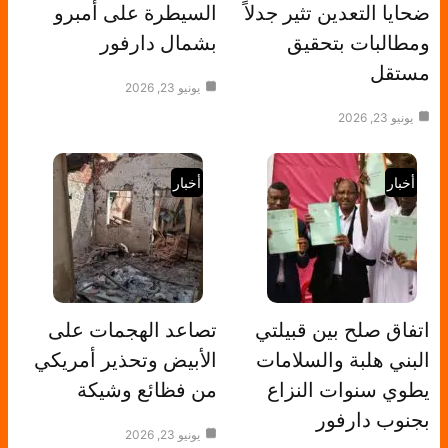
ضحايا التعدين تثير جدلاً
السيطرة على أمبرو
ومطالبات بتحقيق
بشمال دارفور
مستقل
يونيو 23, 2026
يونيو 23, 2026
أخبار
أخبار
اتفاق صلح بين قبيلتي
تصاعد الهجمات على
البني هلبة والسلامات
الأبيض وتحذير أمريكي
يطوي سنوات النزاع
من فظائع وشيكة
بجنوب دارفور
يونيو 23, 2026