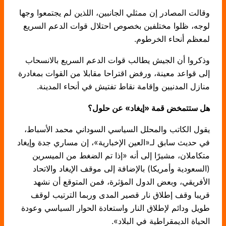
وقالت المصادر إن ممثلي الجانبين، اللذين لم يجتمعوا وجها
لوجه، ظلوا مختلفين بخصوص احتلال قوات الدعم السريع
لمعظم أنحاء الخرطوم.
وذكروا أن الجيش يطالب قوات الدعم السريع بالانسحاب
إلى قواعد معينة، ورفض اقتراحا مقابلا من القوات بمغادرة
منازل المدنيين وإقامة نقاط تفتيش في أنحاء المدينة.
هل ستتمخض قمة «إيغاد» عن حلول؟
يقول الكاتب والمحلل السياسي السوداني محمد الأسباط،
في حديث سابق لـ«العين الإخبارية»، إن مساري جدة وإيغاد
متكاملان، مشيرًا إلى أنه «إذا تم الضغط من الميسرين
(السعودية وأمريكا) بالإضافة إلى موقف الإيغاد والاتحاد
الأفريقي، وبعض الدول المؤثرة، فمن المتوقع أن نشهد
قريبا وقف إطلاق نار قصير المدى وربما الترتيب لوقف
طويل ودائم لإطلاق النار واستعادة الحوار السياسي وعودة
الحياة الديمقراطية في البلاد».