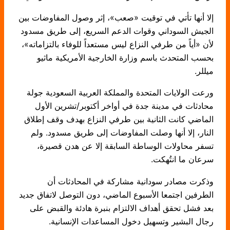
إلا أنها تأتي في توقيت «صعب»، إثر وصول المفاوضات بين
الجيش السوداني وقوات الدعم السريع، إلى طريق مسدود
لأن «أياً من طرفي النزاع ليس مستعداً للوفاء بالتزاماته»،
بحسب المتحدث باسم وزارة الخارجية الأمريكية ماثيو
ميللر.
ورعت الولايات المتحدة والمملكة العربية السعودية جولة
محادثات في مدينة جدة في أواخر أكتوبر/تشرين الأول
الماضي كانت الثانية بين طرفي النزاع بهدف وقف إطلاق
النار، إلا أنها وصلت المفاوضات إلى طريق مسدود. ولم
تسفر محاولات الوساطة السابقة إلا عن هدن قصيرة،
سرعان ما انتُهكت.
وذكرت مصادر سودانية مشاركة في المحادثات أن
الطرفين اجتمعا الأسبوع الماضي، دون التوصل لاتفاق جديد
بعد فشل تحقق أهداف الالتزام بنبرة هادئة والقبض على
رجال البشير وتسهيل دخول المساعدات الإنسانية.