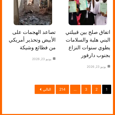
اتفاق صلح بين قبيلتي
تصاعد الهجمات على
البني هلبة والسلامات
الأبيض وتحذير أمريكي
يطوي سنوات النزاع
من فظائع وشيكة
بجنوب دارفور
يونيو 23, 2026
يونيو 23, 2026
1
2
3
…
214
التالي